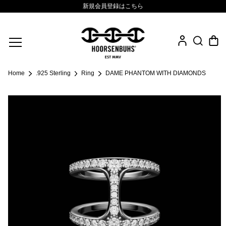
新規会員登録はこちら
Fine Jewelry
Home
.925 Sterling
Ring
DAME PHANTOM WITH DIAMONDS
.925 Sterling
Sacred Collection
Eyewear
Life Style
Leather Goods
News