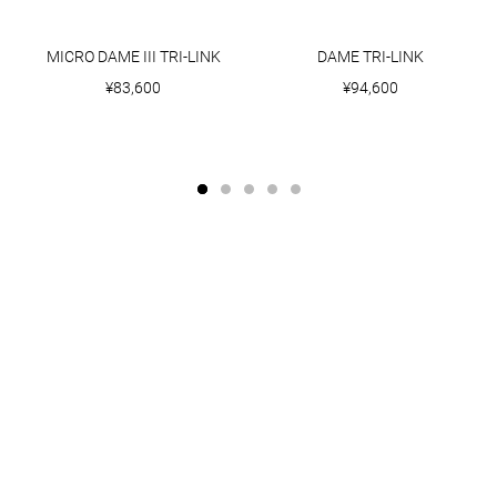
MICRO DAME III TRI-LINK
DAME TRI-LINK
¥83,600
¥94,600