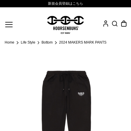
新規会員登録はこちら
Fine Jewelry
Home
Life Style
Bottom
2024 MAKERS MARK PANTS
.925 Sterling
Sacred Collection
Eyewear
Life Style
Leather Goods
News