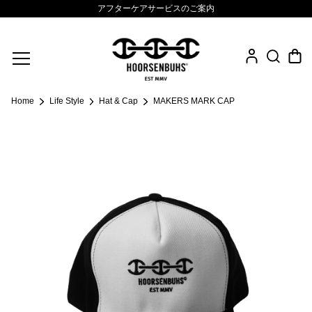
アフターケアサービスのご案内
Fine Jewelry
Home
Life Style
Hat & Cap
MAKERS MARK CAP
.925 Sterling
Sacred Collection
Eyewear
Life Style
Leather Goods
News