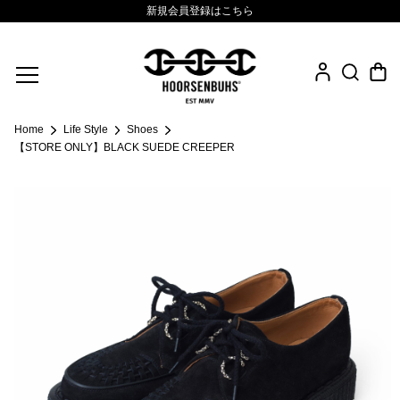
新規会員登録はこちら
Fine Jewelry
Home
Life Style
Shoes
.925 Sterling
【STORE ONLY】BLACK SUEDE CREEPER
Sacred Collection
Eyewear
Life Style
Leather Goods
News