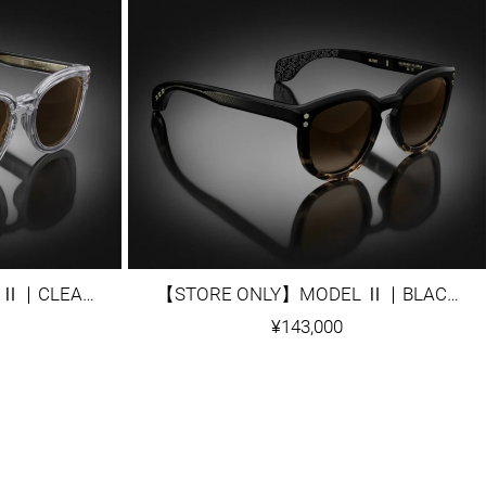
【STORE ONLY】MODEL Ⅱ｜CLEAR GREY
【STORE ONLY】MODEL Ⅱ｜BLACK/TORTOISE FADE
¥143,000