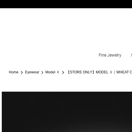
Fine Jewelry
.
Home
Eyewear
Model Ⅱ
【STORE ONLY】MODEL Ⅱ｜WHEAT C