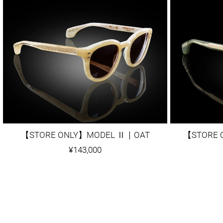
【STORE ONLY】MODEL Ⅱ｜OAT
¥143,000