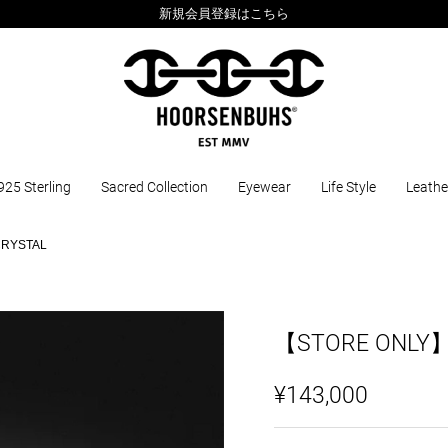
新規会員登録はこちら
925 Sterling
Sacred Collection
Eyewear
Life Style
Leathe
RYSTAL
【STORE ONLY
¥143,000