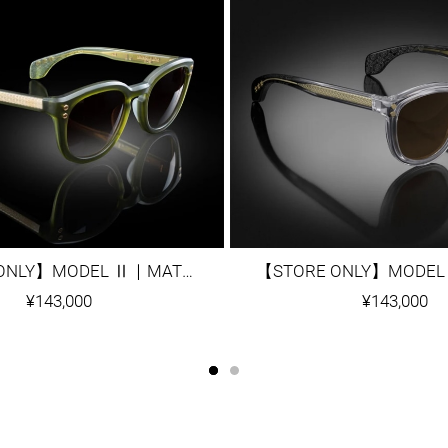
【STORE ONLY】MODEL Ⅱ｜MATTE ARMY GREEN
¥143,000
¥143,000