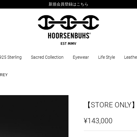
新規会員登録はこちら
925 Sterling
Sacred Collection
Eyewear
Life Style
Leathe
GREY
【STORE ONLY
¥143,000