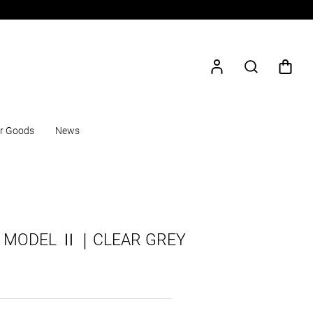
r Goods
News
】MODEL Ⅱ｜CLEAR GREY