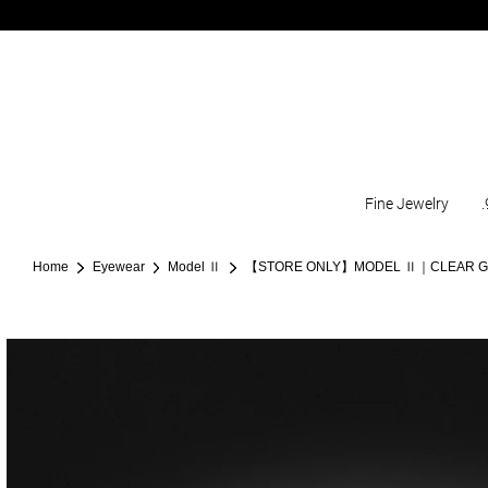
Fine Jewelry
.
Home
Eyewear
Model Ⅱ
【STORE ONLY】MODEL Ⅱ｜CLEAR 