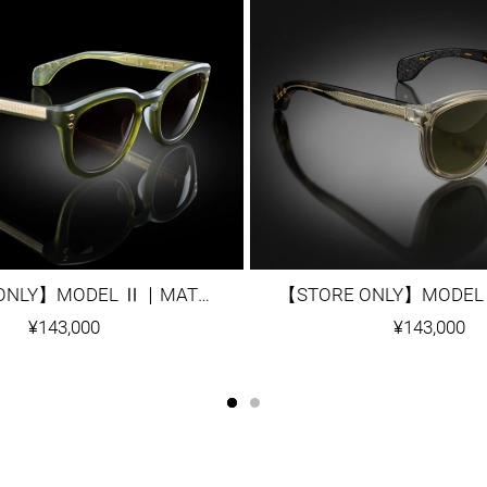
【STORE ONLY】MODEL Ⅱ｜MATTE ARMY GREEN
¥143,000
¥143,000