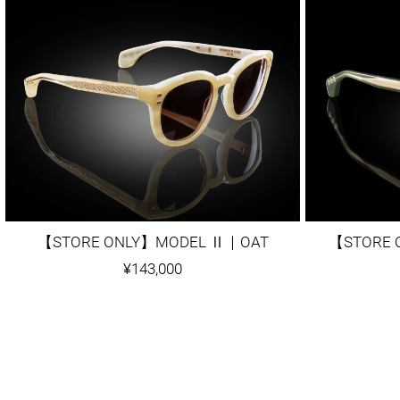
【STORE ONLY】MODEL Ⅱ｜OAT
¥143,000