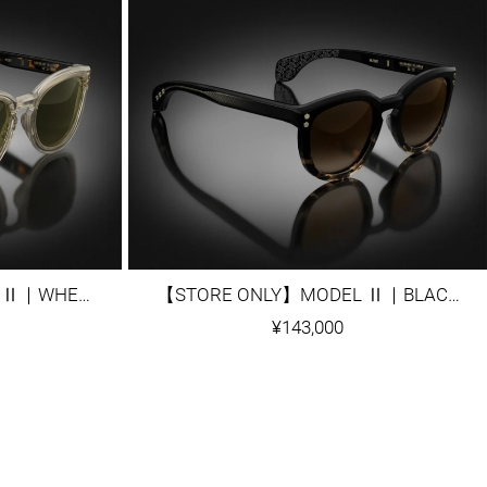
【STORE ONLY】MODEL Ⅱ｜WHEAT CRYSTAL
【STORE ONLY】MODEL Ⅱ｜BLACK/TORTOISE FADE
¥143,000