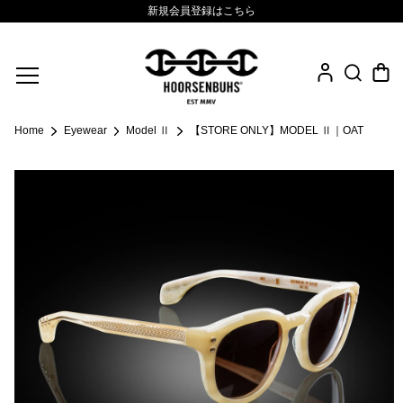
新規会員登録はこちら
Fine Jewelry
Home
Eyewear
Model Ⅱ
【STORE ONLY】MODEL Ⅱ｜OAT
.925 Sterling
Sacred Collection
Eyewear
Life Style
Leather Goods
News