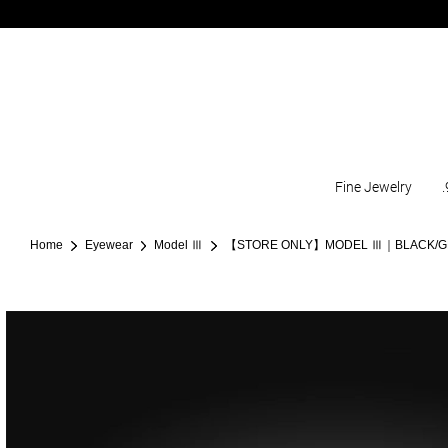
Fine Jewelry
.
Home
Eyewear
Model Ⅲ
【STORE ONLY】MODEL Ⅲ｜BLACK/GR