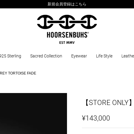
新規会員登録はこちら
925 Sterling
Sacred Collection
Eyewear
Life Style
Leathe
EY TORTOISE FADE
【STORE ONLY】
¥143,000