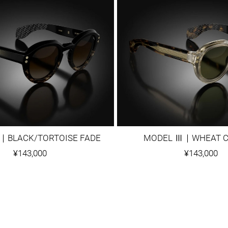
｜BLACK/TORTOISE FADE
MODEL Ⅲ｜WHEAT C
¥143,000
¥143,000