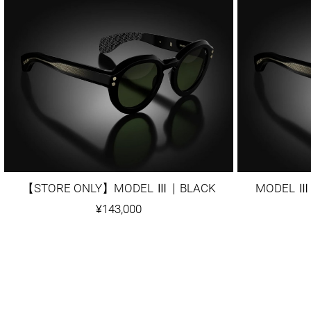
【STORE ONLY】MODEL Ⅲ｜BLACK
MODEL Ⅲ
¥143,000