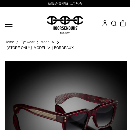
アフターケアサービスのご案内
新規会員登録はこちら
Fine Jewelry
Home
Eyewear
Model Ⅴ
.925 Sterling
【STORE ONLY】MODEL Ⅴ｜BORDEAUX
Sacred Collection
Eyewear
Life Style
Leather Goods
News