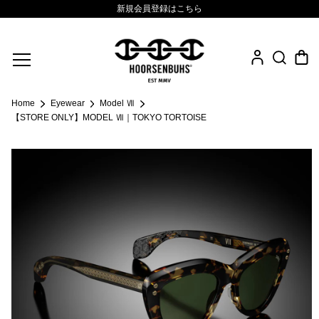
新規会員登録はこちら
Fine Jewelry
Home
Eyewear
Model Ⅶ
.925 Sterling
【STORE ONLY】MODEL Ⅶ｜TOKYO TORTOISE
Sacred Collection
Eyewear
Life Style
Leather Goods
News