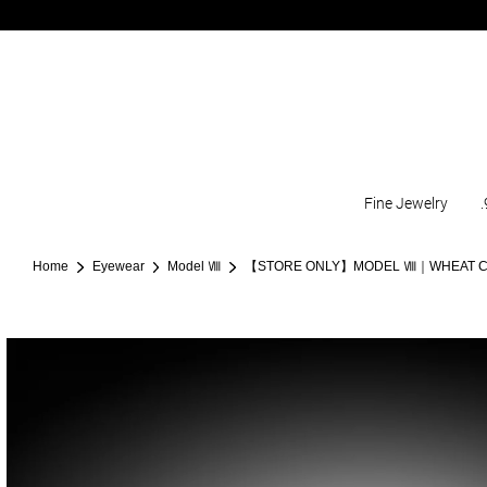
Fine Jewelry
.
Home
Eyewear
Model Ⅷ
【STORE ONLY】MODEL Ⅷ｜WHEAT C