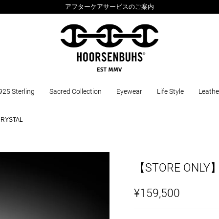
アフターケアサービスのご案内
925 Sterling
Sacred Collection
Eyewear
Life Style
Leathe
RYSTAL
【STORE ONLY
¥159,500