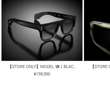
【STORE ONLY】MODEL Ⅷ｜BLACK/GREY TORTOISE FADE
¥159,500