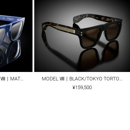
【STORE ONLY】MODEL Ⅷ｜MATTE NAVY BLUE
MODEL Ⅷ｜BLACK/TOKYO TORTOISE TEMPLES
¥159,500