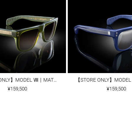
【STORE ONLY】MODEL Ⅷ｜MATTE ARMY GREEN
¥159,500
¥159,500