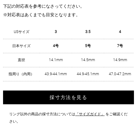
下記の対応表を参考になさってください。
※対応表はあくまでも目安となります。
USサイズ
3
3.5
4
日本サイズ
4号
5号
7号
直径
14.1mm
14.5mm
14.9mm
指周り（内周）
43.9-44.1mm
44.9-45.1mm
47.0-47.2mm
採寸方法を見る
リング以外の商品の採寸方法については
「サイズガイド」
をご確認くだ
さい。