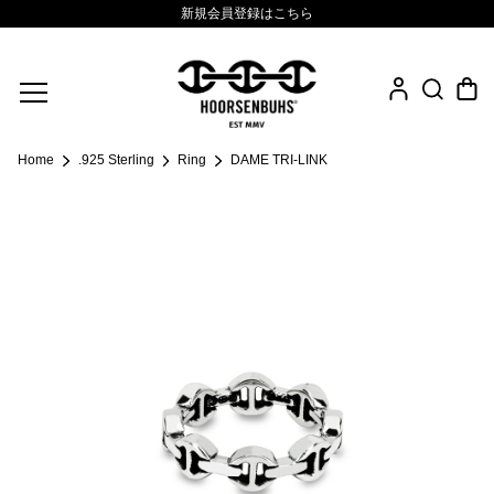
新規会員登録はこちら
Fine Jewelry
Home
.925 Sterling
Ring
DAME TRI-LINK
.925 Sterling
Sacred Collection
Eyewear
Life Style
Leather Goods
News