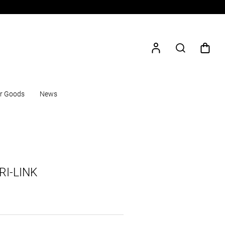
r Goods
News
RI-LINK