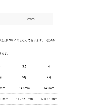
2mm
イズ表記はUSサイズとなっております。下記の対
。
ります。
3
3.5
4
4.5
5
号
5号
7号
8号
9号
1mm
14.5mm
14.9mm
15.3mm
15.7mm
44.1mm
44.9-45.1mm
47.0-47.2mm
48.1-48.3mm
49.2-49.4