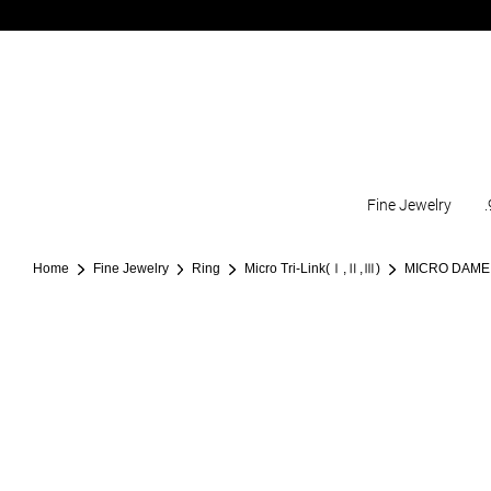
Fine Jewelry
.
Home
Fine Jewelry
Ring
Micro Tri-Link(Ⅰ,Ⅱ,Ⅲ)
MICRO DAME I