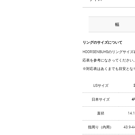
幅
リングのサイズについて
HOORSENBUHSのリングサ
応表を参考になさってください
※対応表はあくまでも目安とな
USサイズ
日本サイズ
4
直径
14.
指周り（内周）
43.9-