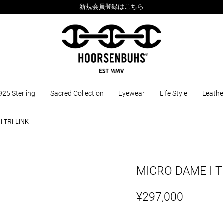
新規会員登録はこちら
925 Sterling
Sacred Collection
Eyewear
Life Style
Leathe
 TRI-LINK
MICRO DAME I T
¥297,000