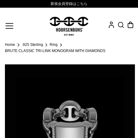
新規会員登録はこちら
Fine Jewelry
Home
.925 Sterling
Ring
.925 Sterling
BRUTE CLASSIC TRI-LINK MONOGRAM WITH DIAMONDS
Sacred Collection
Eyewear
Life Style
Leather Goods
News