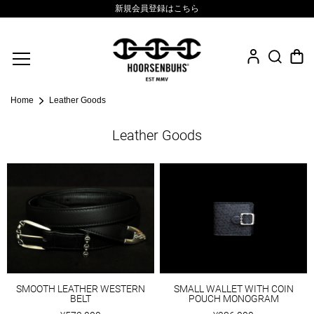
新規会員登録はこちら
Fine Jewelry
Home
Leather Goods
.925 Sterling
Leather Goods
Sacred Collection
Eyewear
Life Style
Leather Goods
News
SMOOTH LEATHER WESTERN
SMALL WALLET WITH COIN
BELT
POUCH MONOGRAM