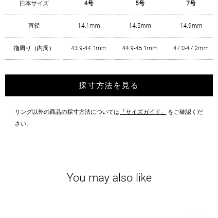
日本サイズ
4号
5号
7号
直径
14.1mm
14.5mm
14.9mm
指周り（内周）
43.9-44.1mm
44.9-45.1mm
47.0-47.2mm
採寸方法を見る
リング以外の商品の採寸方法については
「サイズガイド」
をご確認くだ
さい。
You may also like