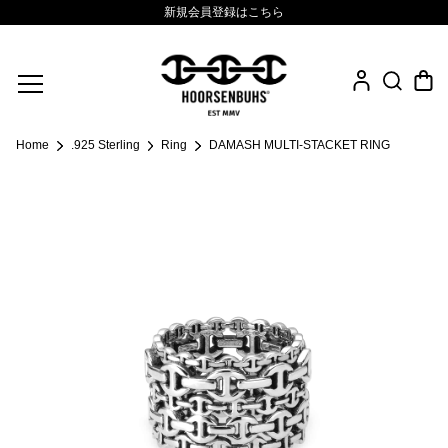
新規会員登録はこちら
Fine Jewelry
Home
.925 Sterling
Ring
DAMASH MULTI-STACKET RING
.925 Sterling
Sacred Collection
Eyewear
Life Style
Leather Goods
News