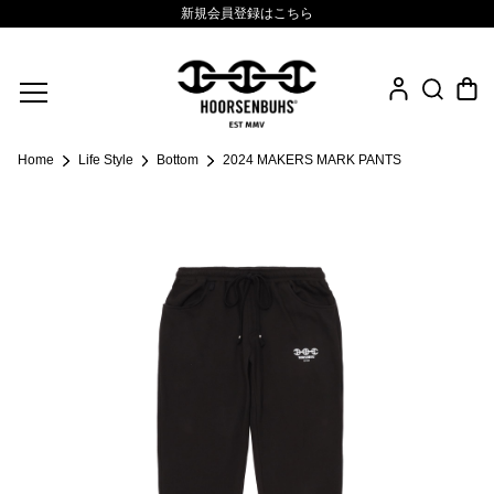
新規会員登録はこちら
Fine Jewelry
Home
Life Style
Bottom
2024 MAKERS MARK PANTS
.925 Sterling
Sacred Collection
Eyewear
Life Style
Leather Goods
News