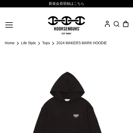
新規会員登録はこちら
Fine Jewelry
Home
Life Style
Tops
2024 MAKERS MARK HOODIE
.925 Sterling
Sacred Collection
Eyewear
Life Style
Leather Goods
News