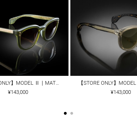
【STORE ONLY】MODEL Ⅱ｜MATTE ARMY GREEN
¥143,000
¥143,000