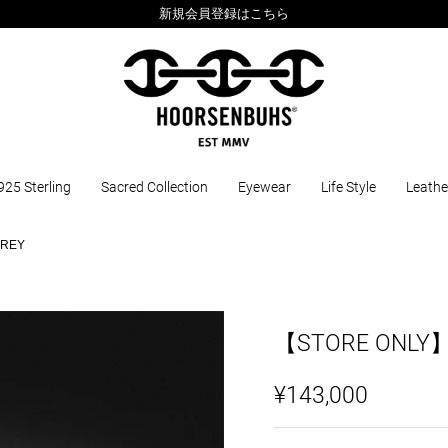
新規会員登録はこちら
925 Sterling
Sacred Collection
Eyewear
Life Style
Leathe
GREY
【STORE ONLY
¥143,000