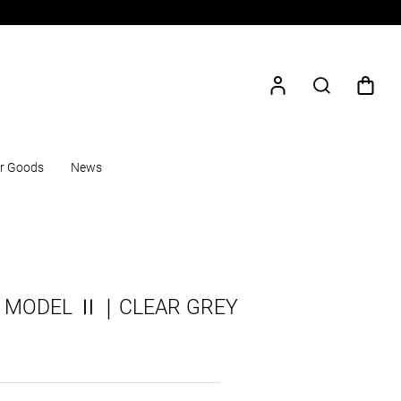
r Goods
News
】MODEL Ⅱ｜CLEAR GREY