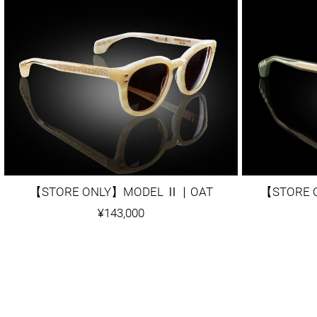
【STORE ONLY】MODEL Ⅱ｜OAT
¥143,000