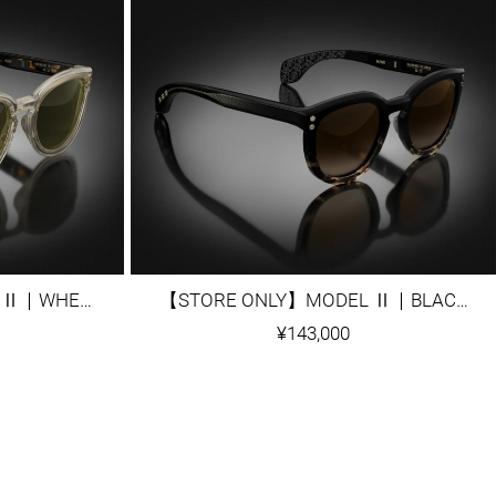
【STORE ONLY】MODEL Ⅱ｜WHEAT CRYSTAL
【STORE ONLY】MODEL Ⅱ｜BLACK/TORTOISE FADE
¥143,000