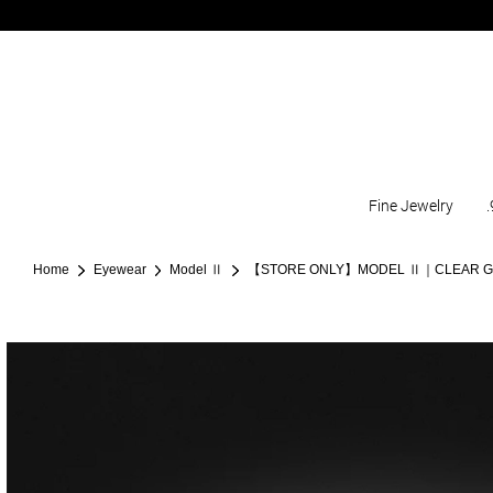
Fine Jewelry
.
Home
Eyewear
Model Ⅱ
【STORE ONLY】MODEL Ⅱ｜CLEAR 