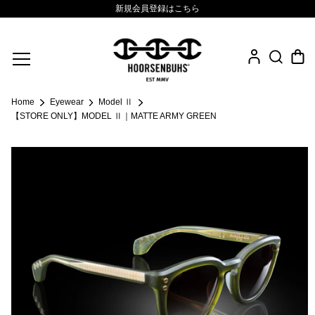
新規会員登録はこちら
Fine Jewelry
Home
Eyewear
Model Ⅱ
.925 Sterling
【STORE ONLY】MODEL Ⅱ｜MATTE ARMY GREEN
Sacred Collection
Eyewear
Life Style
Leather Goods
News