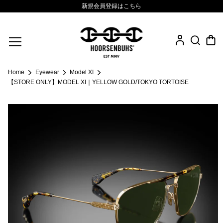
新規会員登録はこちら
Fine Jewelry
Home
Eyewear
Model XI
.925 Sterling
【STORE ONLY】MODEL XI｜YELLOW GOLD/TOKYO TORTOISE
Sacred Collection
Eyewear
Life Style
Leather Goods
News