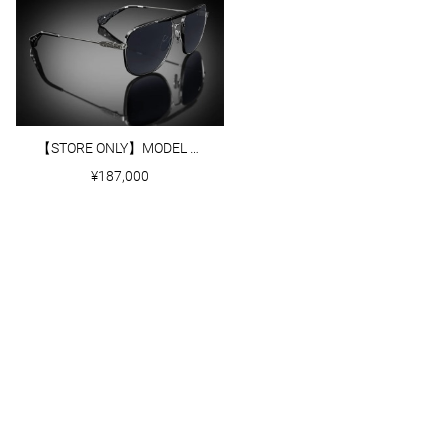
【STORE ONLY】MODEL XI｜GUN METAL/BLACK
¥187,000