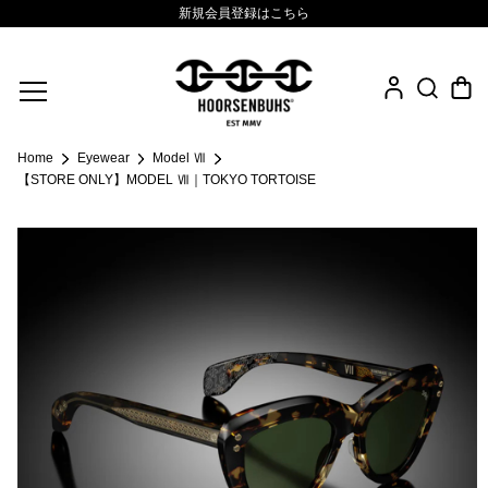
新規会員登録はこちら
Fine Jewelry
Home
Eyewear
Model Ⅶ
.925 Sterling
【STORE ONLY】MODEL Ⅶ｜TOKYO TORTOISE
Sacred Collection
Eyewear
Life Style
Leather Goods
News