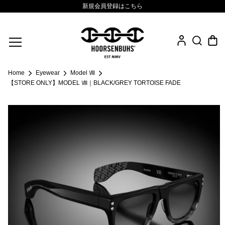
新規会員登録はこちら
Fine Jewelry
Home
Eyewear
Model Ⅷ
.925 Sterling
【STORE ONLY】MODEL Ⅷ｜BLACK/GREY TORTOISE FADE
Sacred Collection
Eyewear
Life Style
Leather Goods
News