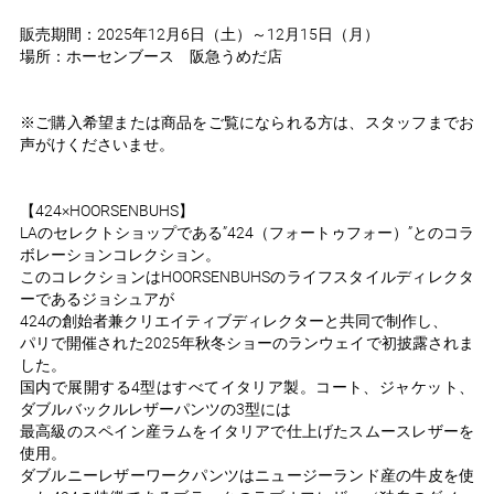
販売期間：2025年12月6日（土）～12月15日（月）
場所：ホーセンブース 阪急うめだ店
※ご購入希望または商品をご覧になられる方は、スタッフまでお
声がけくださいませ。
【424×HOORSENBUHS】
LAのセレクトショップである”424（フォートゥフォー）”とのコラ
ボレーションコレクション。
このコレクションはHOORSENBUHSのライフスタイルディレクタ
ーであるジョシュアが
424の創始者兼クリエイティブディレクターと共同で制作し、
パリで開催された2025年秋冬ショーのランウェイで初披露されま
した。
国内で展開する4型はすべてイタリア製。コート、ジャケット、
ダブルバックルレザーパンツの3型には
最高級のスペイン産ラムをイタリアで仕上げたスムースレザーを
使用。
ダブルニーレザーワークパンツはニュージーランド産の牛皮を使