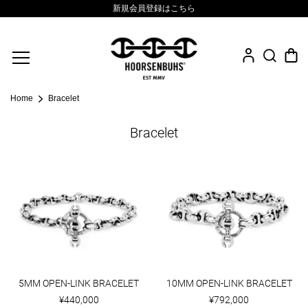
新規会員登録はこちら
Fine Jewelry
Home
Bracelet
.925 Sterling
Bracelet
Sacred Collection
Eyewear
Life Style
Leather Goods
News
5MM OPEN-LINK BRACELET
10MM OPEN-LINK BRACELET
¥440,000
¥792,000