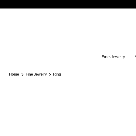
Fine Jewelry
.
Home
Fine Jewelry
Ring