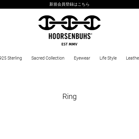
新規会員登録はこちら
925 Sterling
Sacred Collection
Eyewear
Life Style
Leathe
Ring