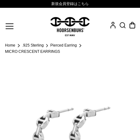
新規会員登録はこちら
Fine Jewelry
Home
.925 Sterling
Pierced Earring
.925 Sterling
MICRO CRESCENT EARRINGS
Sacred Collection
Eyewear
Life Style
Leather Goods
News