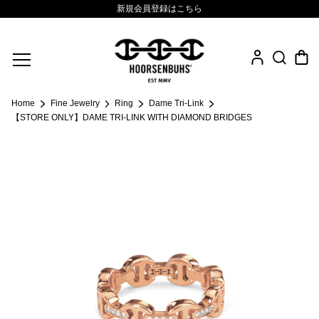
新規会員登録はこちら
Fine Jewelry
Home
Fine Jewelry
Ring
Dame Tri-Link
.925 Sterling
【STORE ONLY】DAME TRI-LINK WITH DIAMOND BRIDGES
Sacred Collection
Eyewear
Life Style
Leather Goods
News