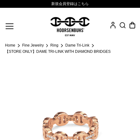
新規会員登録はこちら
Fine Jewelry
Home
Fine Jewelry
Ring
Dame Tri-Link
.925 Sterling
【STORE ONLY】DAME TRI-LINK WITH DIAMOND BRIDGES
Sacred Collection
Eyewear
Life Style
Leather Goods
News