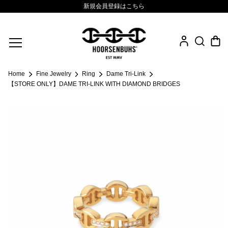
新規会員登録はこちら
Fine Jewelry
Home
Fine Jewelry
Ring
Dame Tri-Link
.925 Sterling
【STORE ONLY】DAME TRI-LINK WITH DIAMOND BRIDGES
Sacred Collection
Eyewear
Life Style
Leather Goods
News