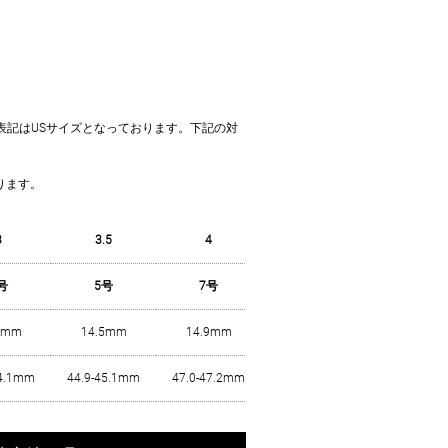
カ
イズ表記はUSサイズとなっております。下記の対
。
ります。
3
3.5
4
4.5
5
号
5号
7号
8号
9号
1mm
14.5mm
14.9mm
15.3mm
15.7mm
44.1mm
44.9-45.1mm
47.0-47.2mm
48.1-48.3mm
49.2-49.4