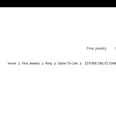
Fine Jewelry
.
Home
Fine Jewelry
Ring
Dame Tri-Link
【STORE ONLY】DAME 