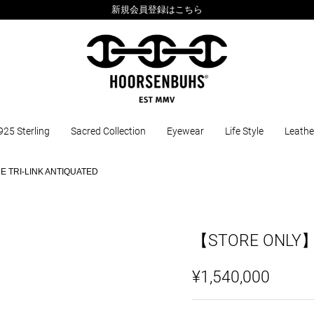
新規会員登録はこちら
925 Sterling
Sacred Collection
Eyewear
Life Style
Leathe
TRI-LINK ANTIQUATED
【STORE ONLY】D
¥1,540,000