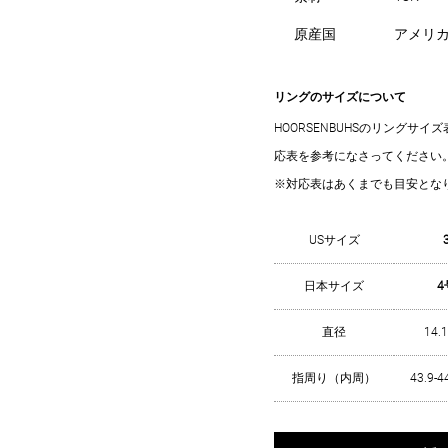
原産国
アメリ
リングのサイズについて
HOORSENBUHSのリングサ
応表を参考になさってください
※対応表はあくまでも目安とな
USサイズ
日本サイズ
4
直径
14.
指周り（内周）
43.9-