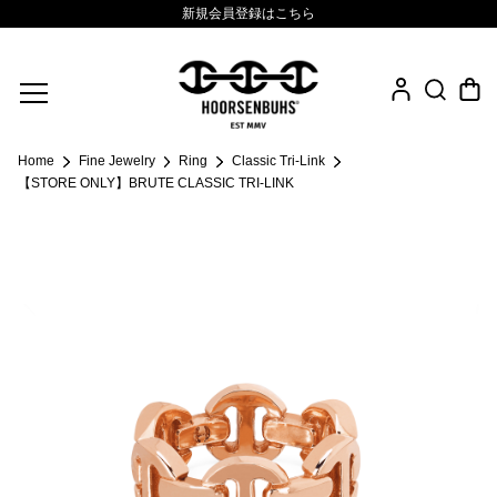
新規会員登録はこちら
Fine Jewelry
Home
Fine Jewelry
Ring
Classic Tri-Link
.925 Sterling
【STORE ONLY】BRUTE CLASSIC TRI-LINK
Sacred Collection
Eyewear
Life Style
Leather Goods
News