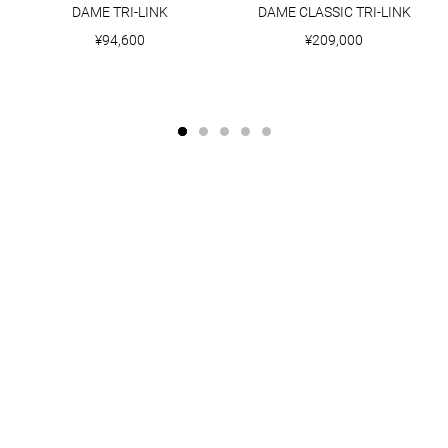
DAME TRI-LINK
DAME CLASSIC TRI-LINK
¥94,600
¥209,000