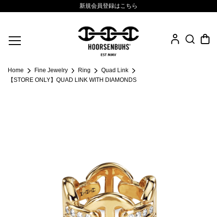
新規会員登録はこちら
Fine Jewelry
Home
Fine Jewelry
Ring
Quad Link
.925 Sterling
【STORE ONLY】QUAD LINK WITH DIAMONDS
Sacred Collection
Eyewear
Life Style
Leather Goods
News