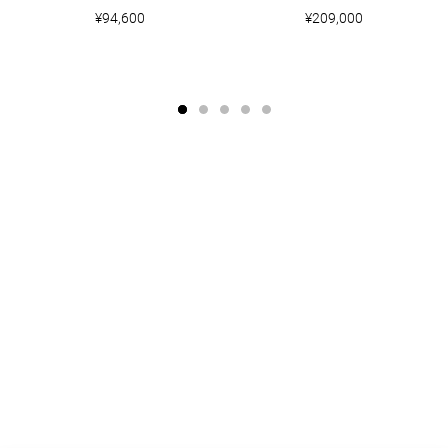
¥94,600
¥209,000