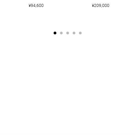
¥94,600
¥209,000