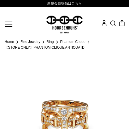
新規会員登録はこちら
Fine Jewelry
Home
Fine Jewelry
Ring
Phantom Clique
.925 Sterling
【STORE ONLY】PHANTOM CLIQUE ANTIQUATD
Sacred Collection
Eyewear
Life Style
Leather Goods
News