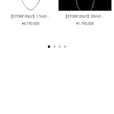
【STORE ONLY】17inch 3mm OPEN-LINK NECKLACE FIVE LINK PAVE
【STORE ONLY】30inch 5MM OPEN-LINK NECKLACE WITH DIAMOND PENDANT
¥4,730,000
¥1,760,000