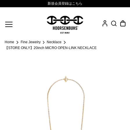
新規会員登録はこちら
Fine Jewelry
Home
Fine Jewelry
Necklace
.925 Sterling
【STORE ONLY】20inch MICRO OPEN-LINK NECKLACE
Sacred Collection
Eyewear
Life Style
Leather Goods
News