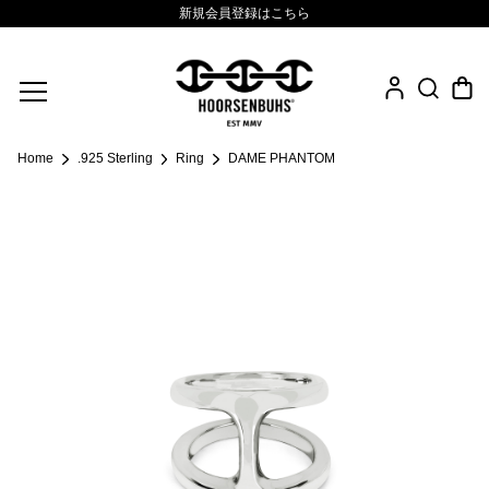
新規会員登録はこちら
Fine Jewelry
Home
.925 Sterling
Ring
DAME PHANTOM
.925 Sterling
Sacred Collection
Eyewear
Life Style
Leather Goods
News