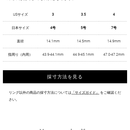
USサイズ
3
3.5
4
日本サイズ
4号
5号
7号
直径
14.1mm
14.5mm
14.9mm
指周り（内周）
43.9-44.1mm
44.9-45.1mm
47.0-47.2mm
採寸方法を見る
リング以外の商品の採寸方法については
「サイズガイド」
をご確認くだ
さい。