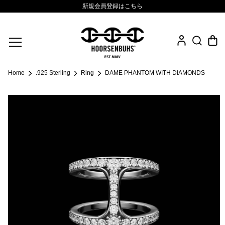
新規会員登録はこちら
Fine Jewelry
Home
.925 Sterling
Ring
DAME PHANTOM WITH DIAMONDS
.925 Sterling
Sacred Collection
Eyewear
Life Style
Leather Goods
News