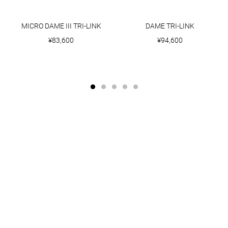
MICRO DAME III TRI-LINK
DAME TRI-LINK
¥83,600
¥94,600