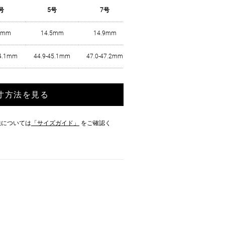
号
5号
7号
8号
9号
1mm
14.5mm
14.9mm
15.3mm
15.7mm
44.1mm
44.9-45.1mm
47.0-47.2mm
48.1-48.3mm
49.2-49.4
寸方法を見る
法については
「サイズガイド」
をご確認く