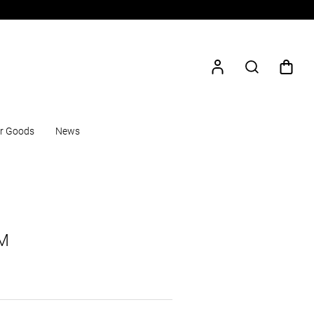
r Goods
News
M