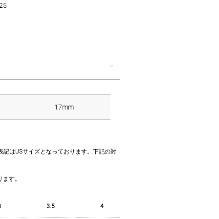
25
カ
17mm
イズ表記はUSサイズとなっております。下記の対
。
ります。
3
3.5
4
4.5
5