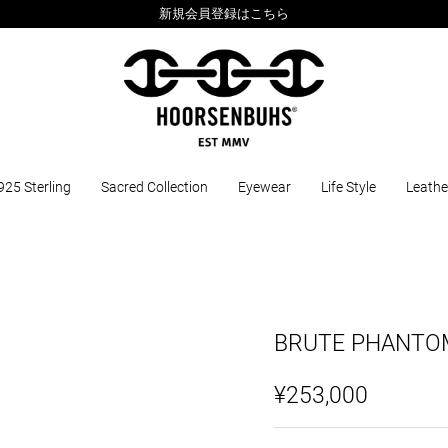
新規会員登録はこちら
925 Sterling
Sacred Collection
Eyewear
Life Style
Leathe
BRUTE PHANTO
¥253,000