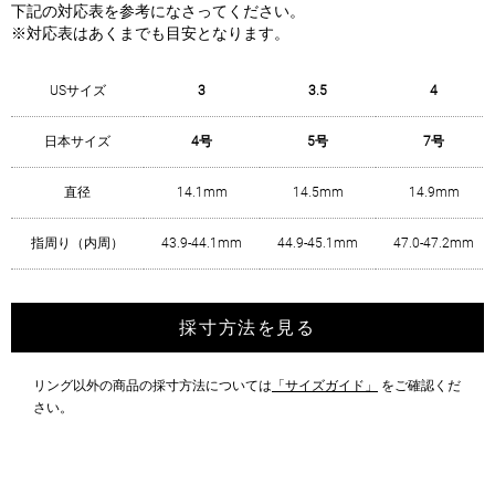
下記の対応表を参考になさってください。
※対応表はあくまでも目安となります。
USサイズ
3
3.5
4
日本サイズ
4号
5号
7号
直径
14.1mm
14.5mm
14.9mm
指周り（内周）
43.9-44.1mm
44.9-45.1mm
47.0-47.2mm
採寸方法を見る
リング以外の商品の採寸方法については
「サイズガイド」
をご確認くだ
さい。