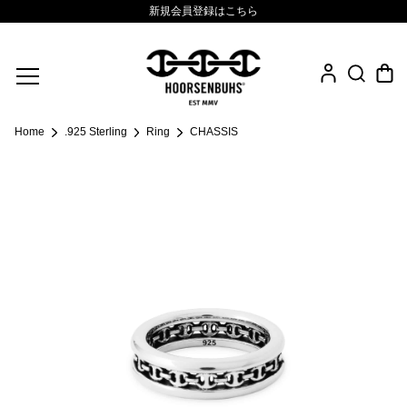
新規会員登録はこちら
Fine Jewelry
Home
.925 Sterling
Ring
CHASSIS
.925 Sterling
Sacred Collection
Eyewear
Life Style
Leather Goods
News