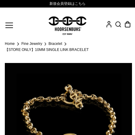
新規会員登録はこちら
Fine Jewelry
Home
Fine Jewelry
Bracelet
.925 Sterling
【STORE ONLY】10MM SINGLE LINK BRACELET
Sacred Collection
Eyewear
Life Style
Leather Goods
News