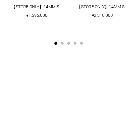
【STORE ONLY】14MM SINGLE LINK BRACELET
【STORE ONLY】14MM SINGLE LINK BRACELET WITH DIAMONDS
¥1,595,000
¥2,310,000