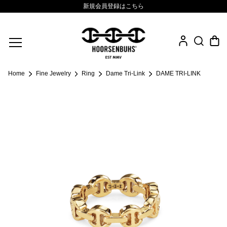
新規会員登録はこちら
Fine Jewelry
Home
Fine Jewelry
Ring
Dame Tri-Link
DAME TRI-LINK
.925 Sterling
Sacred Collection
Eyewear
Life Style
Leather Goods
News