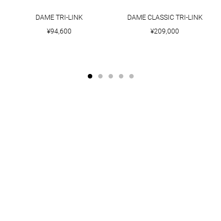
DAME TRI-LINK
DAME CLASSIC TRI-LINK
¥94,600
¥209,000