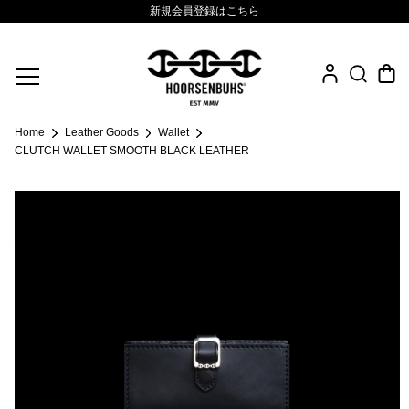
新規会員登録はこちら
Fine Jewelry
Home
Leather Goods
Wallet
.925 Sterling
CLUTCH WALLET SMOOTH BLACK LEATHER
Sacred Collection
Eyewear
Life Style
Leather Goods
News