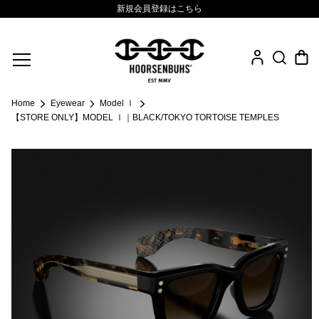
新規会員登録はこちら
Fine Jewelry
Home
Eyewear
Model Ⅰ
.925 Sterling
【STORE ONLY】MODEL Ⅰ｜BLACK/TOKYO TORTOISE TEMPLES
Sacred Collection
Eyewear
Life Style
Leather Goods
News