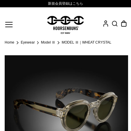
新規会員登録はこちら
Fine Jewelry
Home
Eyewear
Model Ⅲ
MODEL Ⅲ｜WHEAT CRYSTAL
.925 Sterling
Sacred Collection
Eyewear
Life Style
Leather Goods
News