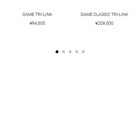
DAME TRI-LINK
DAME CLASSIC TRI-LINK
¥94,600
¥209,000