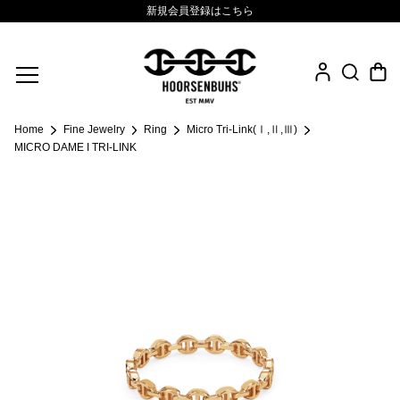
新規会員登録はこちら
Fine Jewelry
Home
Fine Jewelry
Ring
Micro Tri-Link(Ⅰ,Ⅱ,Ⅲ)
.925 Sterling
MICRO DAME I TRI-LINK
Sacred Collection
Eyewear
Life Style
Leather Goods
News