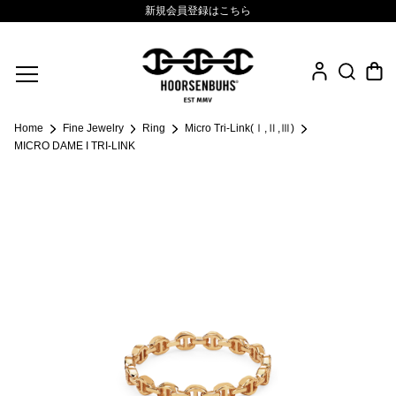
新規会員登録はこちら
Fine Jewelry
Home
Fine Jewelry
Ring
Micro Tri-Link(Ⅰ,Ⅱ,Ⅲ)
.925 Sterling
MICRO DAME I TRI-LINK
Sacred Collection
Eyewear
Life Style
Leather Goods
News