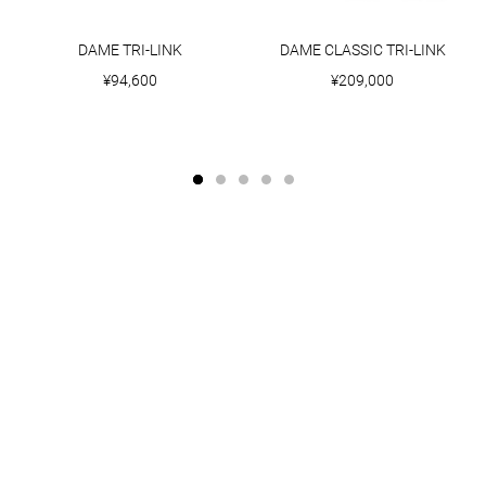
DAME TRI-LINK
DAME CLASSIC TRI-LINK
¥94,600
¥209,000