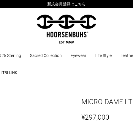
新規会員登録はこちら
925 Sterling
Sacred Collection
Eyewear
Life Style
Leathe
 TRI-LINK
MICRO DAME I T
¥297,000