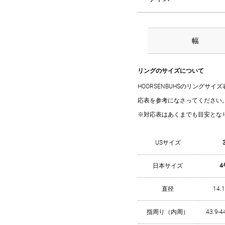
幅
リングのサイズについて
HOORSENBUHSのリングサ
応表を参考になさってください
※対応表はあくまでも目安とな
USサイズ
日本サイズ
4
直径
14.
指周り（内周）
43.9-