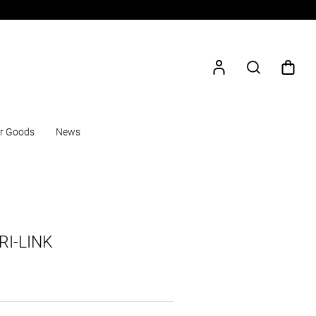
r Goods
News
RI-LINK