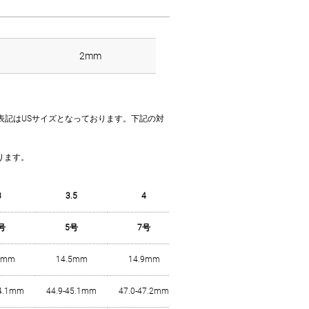
2mm
イズ表記はUSサイズとなっております。下記の対
。
ります。
3
3.5
4
4.5
5
号
5号
7号
8号
9号
1mm
14.5mm
14.9mm
15.3mm
15.7mm
44.1mm
44.9-45.1mm
47.0-47.2mm
48.1-48.3mm
49.2-49.4