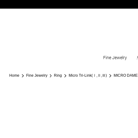
Fine Jewelry
.
Home
Fine Jewelry
Ring
Micro Tri-Link(Ⅰ,Ⅱ,Ⅲ)
MICRO DAME I