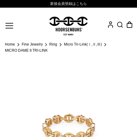
新規会員登録はこちら
Fine Jewelry
Home
Fine Jewelry
Ring
Micro Tri-Link(Ⅰ,Ⅱ,Ⅲ)
.925 Sterling
MICRO DAME II TRI-LINK
Sacred Collection
Eyewear
Life Style
Leather Goods
News