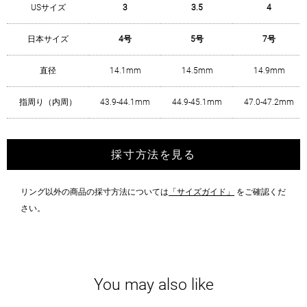
USサイズ
3
3.5
4
日本サイズ
4号
5号
7号
直径
14.1mm
14.5mm
14.9mm
指周り（内周）
43.9-44.1mm
44.9-45.1mm
47.0-47.2mm
採寸方法を見る
リング以外の商品の採寸方法については
「サイズガイド」
をご確認くだ
さい。
You may also like