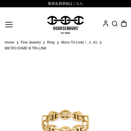
新規会員登録はこちら
Fine Jewelry
Home
Fine Jewelry
Ring
Micro Tri-Link(Ⅰ,Ⅱ,Ⅲ)
.925 Sterling
MICRO DAME III TRI-LINK
Sacred Collection
Eyewear
Life Style
Leather Goods
News