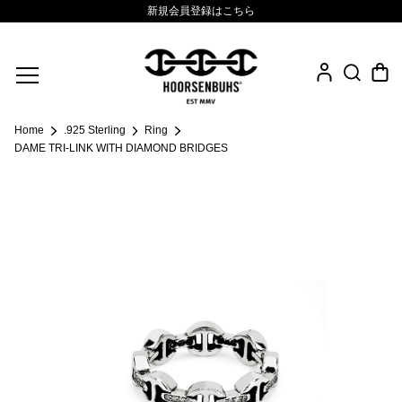
新規会員登録はこちら
Fine Jewelry
Home
.925 Sterling
Ring
.925 Sterling
DAME TRI-LINK WITH DIAMOND BRIDGES
Sacred Collection
Eyewear
Life Style
Leather Goods
News