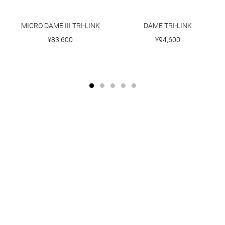
MICRO DAME III TRI-LINK
DAME TRI-LINK
¥83,600
¥94,600